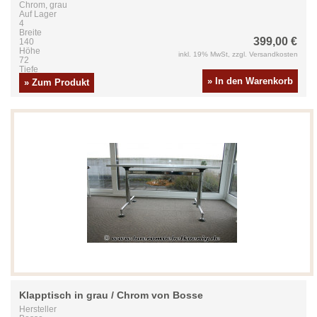
Chrom, grau
Auf Lager
4
Breite
399,00 €
140
Höhe
inkl. 19% MwSt, zzgl. Versandkosten
72
Tiefe
80
» In den Warenkorb
» Zum Produkt
Klapptisch in grau / Chrom von Bosse
Hersteller