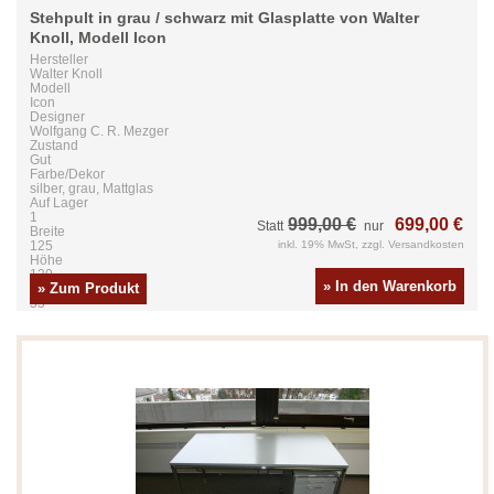
Stehpult in grau / schwarz mit Glasplatte von Walter
Knoll, Modell Icon
Hersteller
Walter Knoll
Modell
Icon
Designer
Wolfgang C. R. Mezger
Zustand
Gut
Farbe/Dekor
silber, grau, Mattglas
Auf Lager
1
999,00 €
699,00 €
Statt
nur
Breite
125
inkl. 19% MwSt, zzgl. Versandkosten
Höhe
120
» In den Warenkorb
» Zum Produkt
Tiefe
55