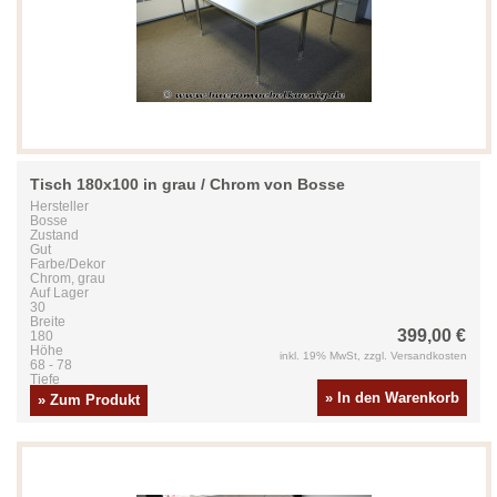
Tisch 180x100 in grau / Chrom von Bosse
Hersteller
Bosse
Zustand
Gut
Farbe/Dekor
Chrom, grau
Auf Lager
30
Breite
399,00 €
180
Höhe
inkl. 19% MwSt, zzgl. Versandkosten
68 - 78
Tiefe
100
» In den Warenkorb
» Zum Produkt