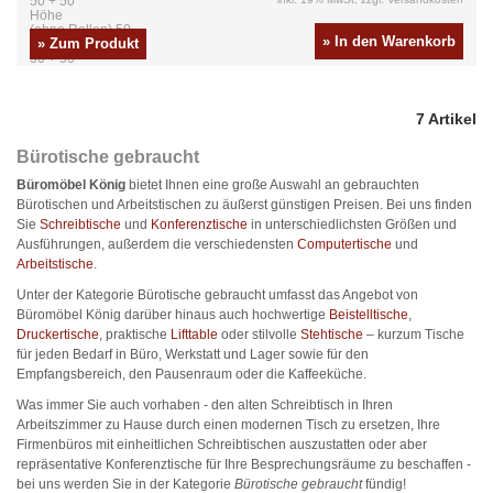
50 + 50
Höhe
(ohne Rollen) 50
» In den Warenkorb
» Zum Produkt
Tiefe
50 + 50
7 Artikel
Bürotische gebraucht
Büromöbel König
bietet Ihnen eine große Auswahl an gebrauchten
Bürotischen und Arbeitstischen zu äußerst günstigen Preisen. Bei uns finden
Sie
Schreibtische
und
Konferenztische
in unterschiedlichsten Größen und
Ausführungen, außerdem die verschiedensten
Computertische
und
Arbeitstische
.
Unter der Kategorie Bürotische gebraucht umfasst das Angebot von
Büromöbel König darüber hinaus auch hochwertige
Beistelltische
,
Druckertische
, praktische
Lifttable
oder stilvolle
Stehtische
– kurzum Tische
für jeden Bedarf in Büro, Werkstatt und Lager sowie für den
Empfangsbereich, den Pausenraum oder die Kaffeeküche.
Was immer Sie auch vorhaben - den alten Schreibtisch in Ihren
Arbeitszimmer zu Hause durch einen modernen Tisch zu ersetzen, Ihre
Firmenbüros mit einheitlichen Schreibtischen auszustatten oder aber
repräsentative Konferenztische für Ihre Besprechungsräume zu beschaffen -
bei uns werden Sie in der Kategorie
Bürotische gebraucht
fündig!