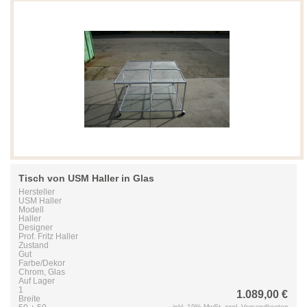
Tisch von USM Haller in Glas
Hersteller
USM Haller
Modell
Haller
Designer
Prof. Fritz Haller
Zustand
Gut
Farbe/Dekor
Chrom, Glas
Auf Lager
1
1.089,00 €
Breite
inkl. 19% MwSt, zzgl. Versandkosten