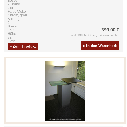
Bosse
Zustand
Gut
Farbe/Dekor
Chrom, grau
Auf Lager
2
Breite
399,00 €
160
Höhe
inkl. 19% MwSt, zzgl. Versandkosten
72
Tiefe
80
» In den Warenkorb
» Zum Produkt