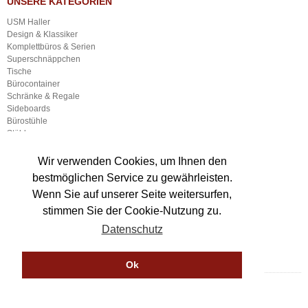
UNSERE KATEGORIEN
USM Haller
Design & Klassiker
Komplettbüros & Serien
Superschnäppchen
Tische
Bürocontainer
Schränke & Regale
Sideboards
Bürostühle
Stühle
Empfangsmöbel
Sonstige Büroausstattung
Wir verwenden Cookies, um Ihnen den
Neuware
bestmöglichen Service zu gewährleisten.
Lampen
Wenn Sie auf unserer Seite weitersurfen,
Gastronomieausstattung
Sonstiger Gewerbebedarf
stimmen Sie der Cookie-Nutzung zu.
Datenschutz
Ok