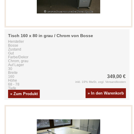
Tisch 160 x 80 in grau / Chrom von Bosse
Hersteller
Bosse
Zustand
Gut
Farbe/Dekor
Chrom, grau
Auf Lager
30
Breite
349,00 €
160
Höhe
inkl. 19% MwSt, zzgl. Versandkosten
68 - 78
Tiefe
80
» In den Warenkorb
» Zum Produkt