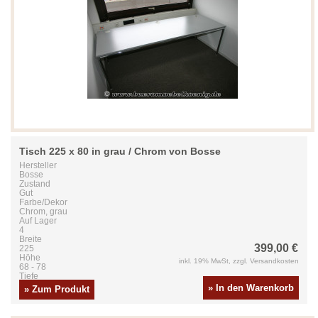
Tisch 225 x 80 in grau / Chrom von Bosse
Hersteller
Bosse
Zustand
Gut
Farbe/Dekor
Chrom, grau
Auf Lager
4
Breite
399,00 €
225
Höhe
inkl. 19% MwSt, zzgl. Versandkosten
68 - 78
Tiefe
80
» In den Warenkorb
» Zum Produkt