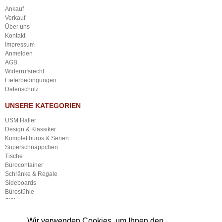
Ankauf
Verkauf
Über uns
Kontakt
Impressum
Anmelden
AGB
Widerrufsrecht
Lieferbedingungen
Datenschutz
UNSERE KATEGORIEN
USM Haller
Design & Klassiker
Komplettbüros & Serien
Superschnäppchen
Tische
Bürocontainer
Schränke & Regale
Sideboards
Bürostühle
Stühle
Empfangsmöbel
Sonstige Büroausstattung
Wir verwenden Cookies, um Ihnen den