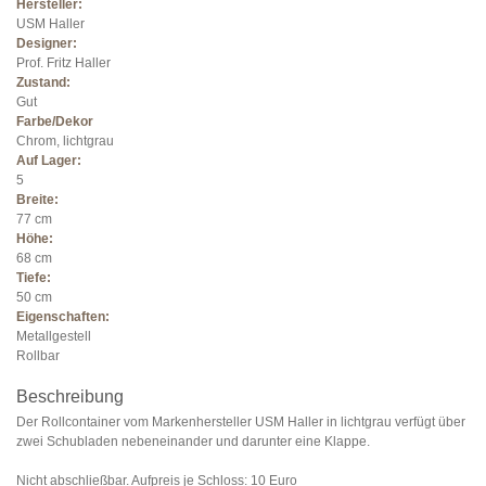
Hersteller:
USM Haller
Designer:
Prof. Fritz Haller
Zustand:
Gut
Farbe/Dekor
Chrom, lichtgrau
Auf Lager:
5
Breite:
77 cm
Höhe:
68 cm
Tiefe:
50 cm
Eigenschaften:
Metallgestell
Rollbar
Beschreibung
Der Rollcontainer vom Markenhersteller USM Haller in lichtgrau verfügt über
zwei Schubladen nebeneinander und darunter eine Klappe.
Nicht abschließbar. Aufpreis je Schloss: 10 Euro