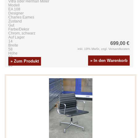
Vitra oder Herman Miller
Modell
EA 108
Designer
Charles Eames
Zustand
Gut
Farbe/Dekor
Chrom, schwarz
Auf Lager
14
699,00 €
Breite
58
inkl. 19% MwSt, zzgl. Versandkosten
Höhe
83
» In den Warenkorb
» Zum Produkt
Tiefe
59