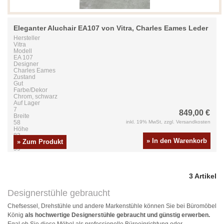
Eleganter Aluchair EA107 von Vitra, Charles Eames Leder
Hersteller
Vitra
Modell
EA 107
Designer
Charles Eames
Zustand
Gut
Farbe/Dekor
Chrom, schwarz
Auf Lager
7
849,00 €
Breite
58
inkl. 19% MwSt, zzgl. Versandkosten
Höhe
83
» In den Warenkorb
» Zum Produkt
Tiefe
59
3 Artikel
Designerstühle gebraucht
Chefsessel, Drehstühle und andere Markenstühle können Sie bei Büromöbel
König
als hochwertige Designerstühle gebraucht und günstig erwerben.
Egal ob Sie diese Möbel als professionelle Büroeinrichtung oder