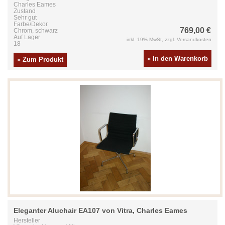
Charles Eames
Zustand
Sehr gut
Farbe/Dekor
769,00 €
Chrom, schwarz
Auf Lager
inkl. 19% MwSt, zzgl. Versandkosten
18
» In den Warenkorb
» Zum Produkt
Eleganter Aluchair EA107 von Vitra, Charles Eames
Hersteller