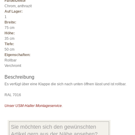
Farbe/Dekor
Chrom, anthrazit
Auf Lager:
1
Breite:
75 cm
Höhe:
35 cm
Tiefe:
50 cm
Eigenschaften:
Rollbar
Verchromt
Beschreibung
Es verfügt über eine Klappe die sich nach unten öffnen lässt und ist rollbar.
RAL 7016
Unser USM-Haller Montageservice.
Sie möchten sich den gewünschten
Artikel gern aus der Nähe ansehen?