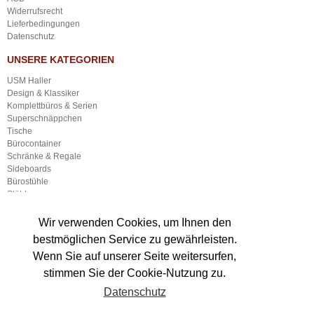
Widerrufsrecht
Lieferbedingungen
Datenschutz
UNSERE KATEGORIEN
USM Haller
Design & Klassiker
Komplettbüros & Serien
Superschnäppchen
Tische
Bürocontainer
Schränke & Regale
Sideboards
Bürostühle
Stühle
Empfangsmöbel
Sonstige Büroausstattung
Wir verwenden Cookies, um Ihnen den
Neuware
bestmöglichen Service zu gewährleisten.
Lampen
Wenn Sie auf unserer Seite weitersurfen,
Gastronomieausstattung
Sonstiger Gewerbebedarf
stimmen Sie der Cookie-Nutzung zu.
Datenschutz