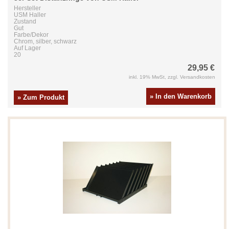
Hersteller
USM Haller
Zustand
Gut
Farbe/Dekor
Chrom, silber, schwarz
Auf Lager
20
29,95 €
inkl. 19% MwSt, zzgl. Versandkosten
» In den Warenkorb
» Zum Produkt