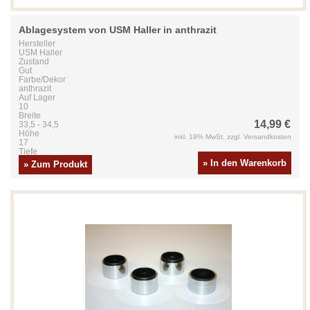
Ablagesystem von USM Haller in anthrazit
Hersteller
USM Haller
Zustand
Gut
Farbe/Dekor
anthrazit
Auf Lager
10
Breite
14,99 €
33,5 - 34,5
Höhe
inkl. 19% MwSt, zzgl. Versandkosten
17
Tiefe
48,5
» In den Warenkorb
» Zum Produkt