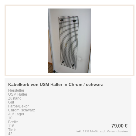
Kabelkorb von USM Haller in Chrom / schwarz
Hersteller
USM Haller
Zustand
Gut
Farbe/Dekor
Chrom, schwarz
Auf Lager
10
Breite
79,00 €
118
Tiefe
inkl. 19% MwSt, zzgl. Versandkosten
42