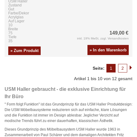
USM Haller
Zustand
Gut
Farbe/Dekor
Acrylglas
Auf Lager
10
Breite
149,00 €
75
Tiefe
inkl. 19% MwSt, zzgl. Versandkosten
35
» In den Warenkorb
» Zum Produkt
Seite:
1
2
Artikel 1 bis 10 von 12 gesamt
USM Haller gebraucht - die exklusive Einrichtung für
Ihr Büro
" Form folgt Funktion" ist das Grundprinzip für das USM Haller Produktdesign:
Die USM Möbelbausysteme reduzieren sich auf einfache, klare Lösungen
und die Funktion ist immer im Design ablesbar. Jeglicher Verzicht auf
modische Trends führt zu einer dauerhaften, klassischen Ästhetik.
Dieses Grundprinzip des Möbelbausystem USM Haller wurde 1963 in
Zusammenarbeit von Paul Schärer und dem damaligen Architekten Fritz