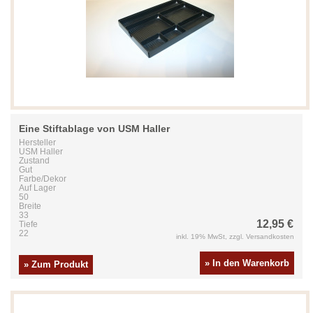
Eine Stiftablage von USM Haller
Hersteller
USM Haller
Zustand
Gut
Farbe/Dekor
Auf Lager
50
Breite
33
12,95 €
Tiefe
22
inkl. 19% MwSt, zzgl. Versandkosten
» In den Warenkorb
» Zum Produkt