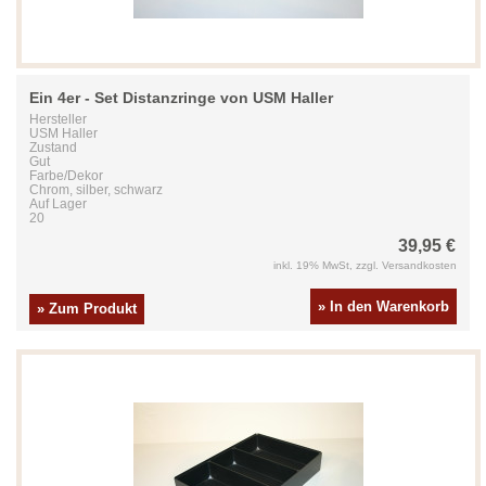
Ein 4er - Set Distanzringe von USM Haller
Hersteller
USM Haller
Zustand
Gut
Farbe/Dekor
Chrom, silber, schwarz
Auf Lager
20
39,95 €
inkl. 19% MwSt, zzgl. Versandkosten
» In den Warenkorb
» Zum Produkt