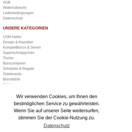
AGB
Widerrufsrecht
Lieferbedingungen
Datenschutz
UNSERE KATEGORIEN
USM Haller
Design & Klassiker
Komplettbüros & Serien
Superschnäppchen
Tische
Bürocontainer
Schränke & Regale
Sideboards
Bürostühle
Stühle
Empfangsmöbel
Sonstige Büroausstattung
Wir verwenden Cookies, um Ihnen den
Neuware
bestmöglichen Service zu gewährleisten.
Lampen
Wenn Sie auf unserer Seite weitersurfen,
Gastronomieausstattung
Sonstiger Gewerbebedarf
stimmen Sie der Cookie-Nutzung zu.
Datenschutz