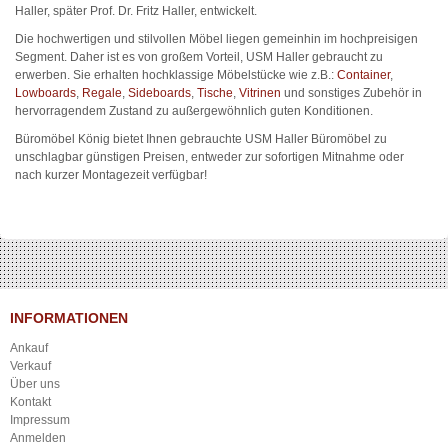
Haller, später Prof. Dr. Fritz Haller, entwickelt.
Die hochwertigen und stilvollen Möbel liegen gemeinhin im hochpreisigen
Segment. Daher ist es von großem Vorteil, USM Haller gebraucht zu
erwerben. Sie erhalten hochklassige Möbelstücke wie z.B.:
Container
,
Lowboards
,
Regale
,
Sideboards
,
Tische
,
Vitrinen
und sonstiges Zubehör in
hervorragendem Zustand zu außergewöhnlich guten Konditionen.
Büromöbel König bietet Ihnen gebrauchte USM Haller Büromöbel zu
unschlagbar günstigen Preisen, entweder zur sofortigen Mitnahme oder
nach kurzer Montagezeit verfügbar!
INFORMATIONEN
Ankauf
Verkauf
Über uns
Kontakt
Impressum
Anmelden