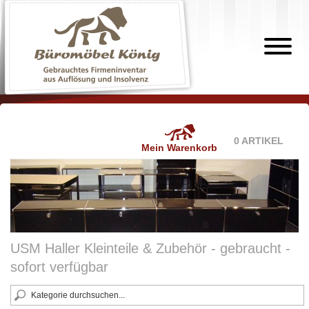
0 ARTIKEL
Mein Warenkorb
USM Haller Kleinteile & Zubehör - gebraucht -
sofort verfügbar