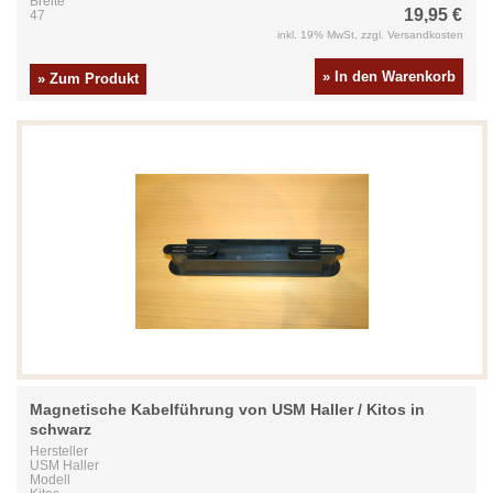
Breite
19,95 €
47
inkl. 19% MwSt, zzgl. Versandkosten
» In den Warenkorb
» Zum Produkt
Magnetische Kabelführung von USM Haller / Kitos in
schwarz
Hersteller
USM Haller
Modell